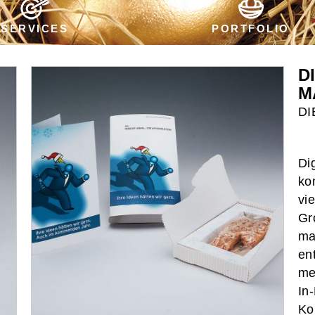
SERVICES
PORTFOLIO
D
M
DI
Di
ko
vi
Gr
ma
en
me
In
Ko